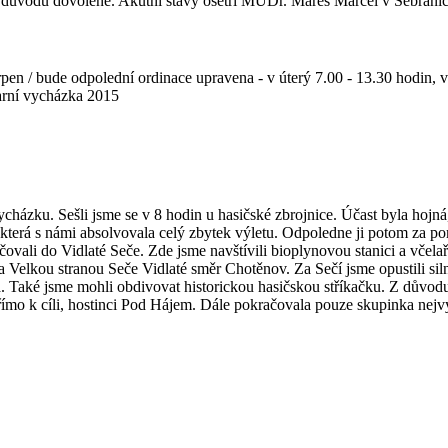
 důvodu dovolené. Akutní stavy ošetří MUDr. Mareš Marcel v Sebranic
en / bude odpolední ordinace upravena - v úterý 7.00 - 13.30 hodin, 
arní vycházka 2015
 vycházku. Sešli jsme se v 8 hodin u hasičské zbrojnice. Účast byla hojná
, která s námi absolvovala celý zbytek výletu. Odpoledne ji potom za po
ačovali do Vidlaté Seče. Zde jsme navštívili bioplynovou stanici a vč
a Velkou stranou Seče Vidlaté směr Chotěnov. Za Sečí jsme opustili si
íla. Také jsme mohli obdivovat historickou hasičskou stříkačku. Z dův
ímo k cíli, hostinci Pod Hájem. Dále pokračovala pouze skupinka nejvytrv