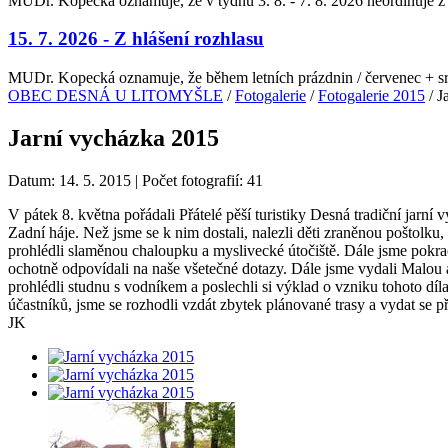
MUDr. Kopecká oznamuje, že v týdnu 3. 8. - 7. 8. 2026 neordinuje z
15. 7. 2026 - Z hlášení rozhlasu
MUDr. Kopecká oznamuje, že během letních prázdnin / červenec + srp
OBEC DESNÁ U LITOMYŠLE
/
Fotogalerie
/
Fotogalerie 2015
/ J
Jarní vycházka 2015
Datum: 14. 5. 2015 | Počet fotografií: 41
V pátek 8. května pořádali Přátelé pěší turistiky Desná tradiční jarní
Zadní háje. Než jsme se k nim dostali, nalezli děti zraněnou poštolku
prohlédli slaměnou chaloupku a myslivecké útočiště. Dále jsme pokr
ochotně odpovídali na naše všetečné dotazy. Dále jsme vydali Malou 
prohlédli studnu s vodníkem a poslechli si výklad o vzniku tohoto d
účastníků, jsme se rozhodli vzdát zbytek plánované trasy a vydat se př
JK