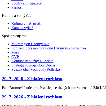
Spolky a organizace
Farnost
Kultura a volný čas
Kultura v našem okolí
Kam na výlet?
Spolupracujeme
Mikroregion Litomyšlsko
Sdružení obcí mikroregionu Litomyšlsko-Desinka
MAP
CVP
Komunální služby Hlinecko
Strategie rozvoje obce Desná
Svazek obcí Vodovody Poličsko
29. 7. 2026 - Z hlášení rozhlasu
Paní Bromová bude prodávat slepice různých barev, cena od 240 Kč/ku
29. 7. 2026 - Z hlášení rozhlasu