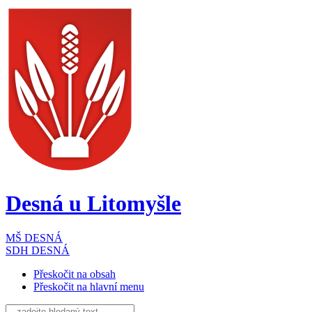
Desná
u Litomyšle
MŠ DESNÁ
SDH DESNÁ
Přeskočit na obsah
Přeskočit na hlavní menu