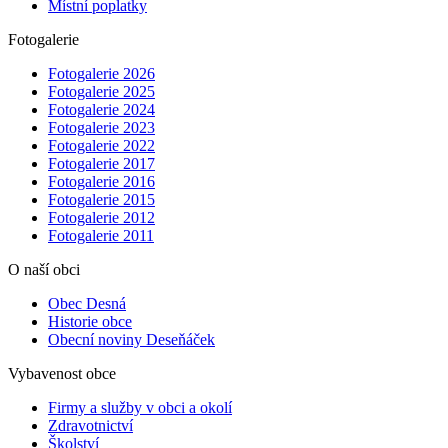
Místní poplatky
Fotogalerie
Fotogalerie 2026
Fotogalerie 2025
Fotogalerie 2024
Fotogalerie 2023
Fotogalerie 2022
Fotogalerie 2017
Fotogalerie 2016
Fotogalerie 2015
Fotogalerie 2012
Fotogalerie 2011
O naší obci
Obec Desná
Historie obce
Obecní noviny Deseňáček
Vybavenost obce
Firmy a služby v obci a okolí
Zdravotnictví
Školství