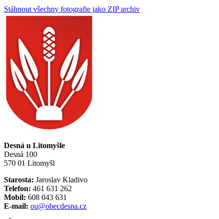
Stáhnout všechny fotografie jako ZIP archiv
Desná u Litomyšle
Desná 100
570 01 Litomyšl
Starosta:
Jaroslav Kladivo
Telefon:
461 631 262
Mobil:
608 043 631
E-mail:
ou@obecdesna.cz