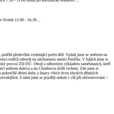
ích 7.30 - 11.00 hodin po telefonické domluvě.…
ve čtvrtek 12.00 - 16.30…
, potěšil především vzrůstající počet dětí. Vydali jsme se směrem na
moci rodičů odvezli na záchrannou stanici Pasíčka. V hájích jsme si
elařský provoz ZD DÚ. Obojí s odborným výkladem zaměstnanců, kteří
lnici směrem doleva a do Chotěnova došli vrchem. Zde jsme si
odu pokročilé denní doby a únavy všech dvou zbylých dětských
alejších. S nimi jsme se později setkali v cíli při občerstvování. /