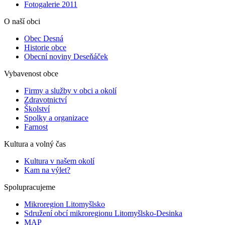
Fotogalerie 2011
O naší obci
Obec Desná
Historie obce
Obecní noviny Deseňáček
Vybavenost obce
Firmy a služby v obci a okolí
Zdravotnictví
Školství
Spolky a organizace
Farnost
Kultura a volný čas
Kultura v našem okolí
Kam na výlet?
Spolupracujeme
Mikroregion Litomyšlsko
Sdružení obcí mikroregionu Litomyšlsko-Desinka
MAP