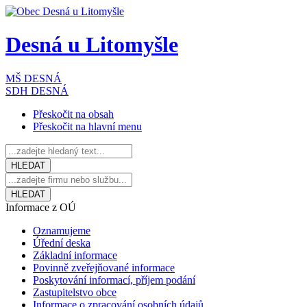
Desná
u Litomyšle
MŠ DESNÁ
SDH DESNÁ
Přeskočit na obsah
Přeskočit na hlavní menu
Informace z OÚ
Oznamujeme
Úřední deska
Základní informace
Povinně zveřejňované informace
Poskytování informací, příjem podání
Zastupitelstvo obce
Informace o zpracování osobních údajů