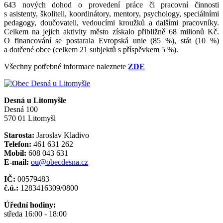
643 nových dohod o provedení práce či pracovní činnosti
s asistenty, školiteli, koordinátory, mentory, psychology, speciálními
pedagogy, doučovateli, vedoucími kroužků a dalšími pracovníky.
Celkem na jejich aktivity město získalo přibližně 68 milionů Kč.
O financování se postarala Evropská unie (85 %), stát (10 %)
a dotčené obce (celkem 21 subjektů s příspěvkem 5 %).
Všechny potřebné informace naleznete
ZDE
Desná u Litomyšle
Desná 100
570 01 Litomyšl
Starosta:
Jaroslav Kladivo
Telefon:
461 631 262
Mobil:
608 043 631
E-mail:
ou@obecdesna.cz
IČ:
00579483
č.ú.:
1283416309/0800
Úřední hodiny:
středa 16:00 - 18:00