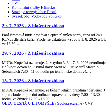
CVP
Komunální služby Hlinecko
Strategie rozvoje obce Desná
Svazek obcí Vodovody Poličsko
29. 7. 2026 - Z hlášení rozhlasu
Paní Bromová bude prodávat slepice různých barev, cena od 240
Kč/kus dle stáří kuřic. Prodej se uskuteční v sobotu 1. 8. 2026 u OÚ
ve 13.30…
29. 7. 2026 - Z hlášení rozhlasu
MUDr. Kopecká oznamuje, že v týdnu 3. 8. - 7. 8. 2026 neordinuje
z důvodu dovolené. Akutní stavy ošetří MUDr. Mareš Marcel v
Sebranicích 7.30 - 11.00 hodin po telefonické domluvě.…
15. 7. 2026 - Z hlášení rozhlasu
MUDr. Kopecká oznamuje, že během letních prázdnin / červenec +
srpen / bude odpolední ordinace upravena - v úterý 7.00 - 13.30
hodin, ve čtvrtek 12.00 - 16.30…
OBEC DESNÁ U LITOMYŠLE
/
Spolupracujeme
/ CVP