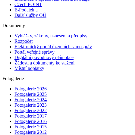
Czech POINT
E-Podatelna
Další služby OÚ
Dokumenty
Vyhlášky, zákony, usnesení a předpisy
Rozpočet
Elektronický portál územních samospráv
Portál veřejné správy
Digitální povodňový plán obce
Žádosti a dokumenty ke stažení
Místní poplatky
Fotogalerie
Fotogalerie 2026
Fotogalerie 2025
Fotogalerie 2024
Fotogalerie 2023
Fotogalerie 2022
Fotogalerie 2017
Fotogalerie 2016
Fotogalerie 2015
Fotogalerie 2012